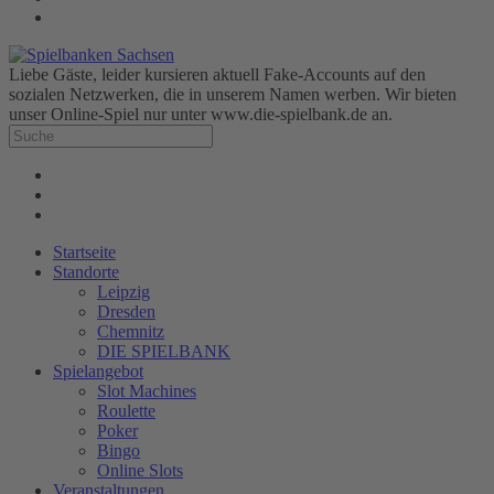
Liebe Gäste, leider kursieren aktuell Fake-Accounts auf den
sozialen Netzwerken, die in unserem Namen werben. Wir bieten
unser Online-Spiel nur unter www.die-spielbank.de an.
Startseite
Standorte
Leipzig
Dresden
Chemnitz
DIE SPIELBANK
Spielangebot
Slot Machines
Roulette
Poker
Bingo
Online Slots
Veranstaltungen