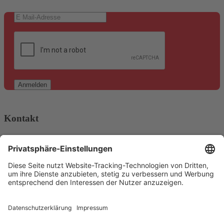
Anmelden
Kontakt
Sächsische Spielbanken-GmbH & Co. KG
Oststraße 105, 04299 Leipzig
Tel. 0341 8670-0
E-Mail: info@spielbankensachsen.de
Impressum
Datenschutz
Rechtsgrundlagen & Transparenz
Häufige Fragen
Karriere