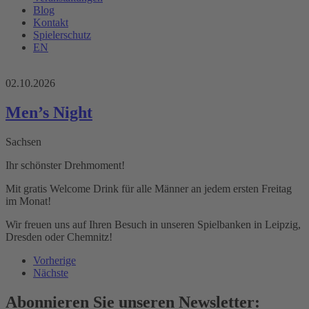
Blog
Kontakt
Spielerschutz
EN
02.10.2026
Men’s Night
Sachsen
Ihr schönster Drehmoment!
Mit gratis Welcome Drink für alle Männer an jedem ersten Freitag
im Monat!
Wir freuen uns auf Ihren Besuch in unseren Spielbanken in Leipzig,
Dresden oder Chemnitz!
Vorherige
Nächste
Abonnieren Sie unseren Newsletter: