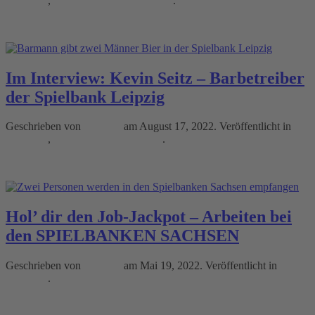
Einblicke
,
SPIELBANK DRESDEN
.
Weiterlesen
Im Interview: Kevin Seitz – Barbetreiber
der Spielbank Leipzig
Geschrieben von
h.spieler
am
August 17, 2022
. Veröffentlicht in
Einblicke
,
SPIELBANK LEIPZIG
.
Weiterlesen
Hol’ dir den Job-Jackpot – Arbeiten bei
den SPIELBANKEN SACHSEN
Geschrieben von
h.spieler
am
Mai 19, 2022
. Veröffentlicht in
Einblicke
.
Weiterlesen