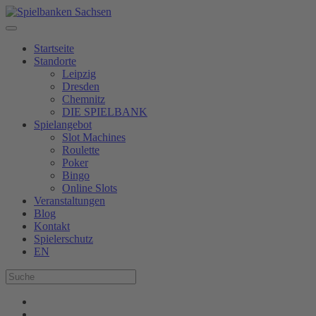
Startseite
Standorte
Leipzig
Dresden
Chemnitz
DIE SPIELBANK
Spielangebot
Slot Machines
Roulette
Poker
Bingo
Online Slots
Veranstaltungen
Blog
Kontakt
Spielerschutz
EN