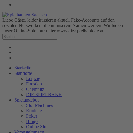
Liebe Gäste, leider kursieren aktuell Fake-Accounts auf den
sozialen Netzwerken, die in unserem Namen werben. Wir bieten
unser Online-Spiel nur unter www.die-spielbank.de an.
Startseite
Standorte
Leipzig
Dresden
Chemnitz
DIE SPIELBANK
Spielangebot
Slot Machines
Roulette
Poker
Bingo
Online Slots
Veranstaltungen